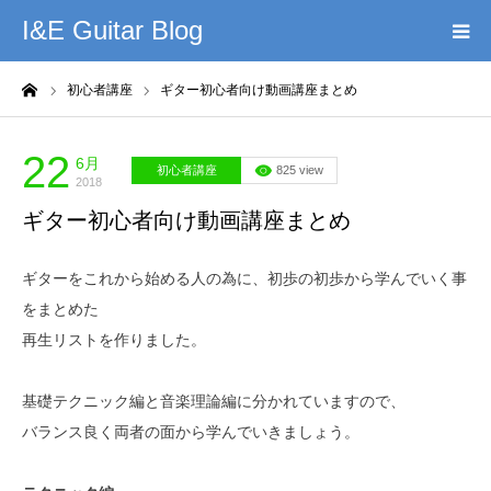
I&E Guitar Blog
ーム
初心者講座
ギター初心者向け動画講座まとめ
HOME
プロフィール
22
6月
初心者講座
825 view
2018
ギター初心者向け動画講座まとめ
このブログの理念
ギターをこれから始める人の為に、初歩の初歩から学んでいく事
無料教材DL
をまとめた
再生リストを作りました。
YouTube
基礎テクニック編と音楽理論編に分かれていますので、
記事まとめ
バランス良く両者の面から学んでいきましょう。
お問い合わせ