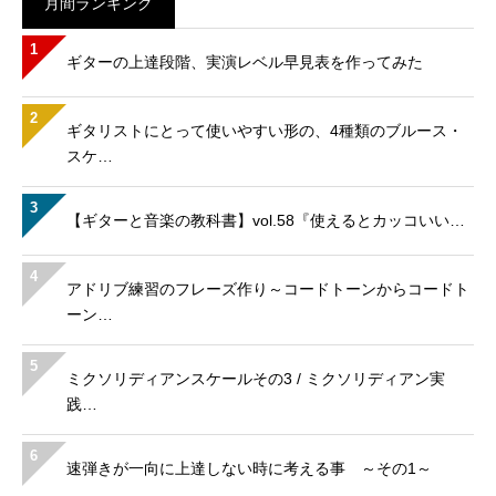
月間ランキング
1
ギターの上達段階、実演レベル早見表を作ってみた
2
ギタリストにとって使いやすい形の、4種類のブルース・
スケ…
3
【ギターと音楽の教科書】vol.58『使えるとカッコいい…
4
アドリブ練習のフレーズ作り～コードトーンからコードト
ーン…
5
ミクソリディアンスケールその3 / ミクソリディアン実
践…
6
速弾きが一向に上達しない時に考える事 ～その1～