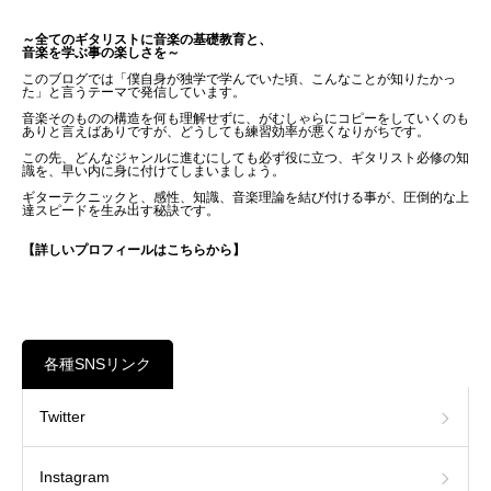
～全てのギタリストに音楽の基礎教育と、
音楽を学ぶ事の楽しさを～
このブログでは「僕自身が独学で学んでいた頃、こんなことが知りたかっ
た」と言うテーマで発信しています。
音楽そのものの構造を何も理解せずに、がむしゃらにコピーをしていくのも
ありと言えばありですが、どうしても練習効率が悪くなりがちです。
この先、どんなジャンルに進むにしても必ず役に立つ、ギタリスト必修の知
識を、早い内に身に付けてしまいましょう。
ギターテクニックと、感性、知識、音楽理論を結び付ける事が、圧倒的な上
達スピードを生み出す秘訣です。
【詳しいプロフィールはこちらから】
各種SNSリンク
Twitter
Instagram