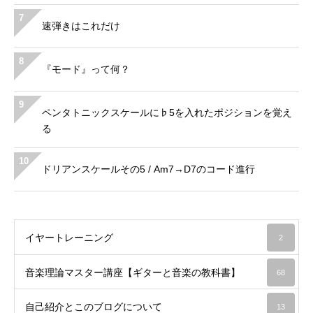
7
速弾きはこれだけ
8
『モード』って何？
9
ペンタトニックスケールに♭5を入れたポジションを覚え
る
10
ドリアンスケールその5 / Am7→D7のコード進行
イヤートレーニング
2
音楽理論マスター講座【ギターと音楽の教科書】
68
自己紹介とこのブログについて
13