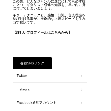
この先、どんなジャンルに進むにしても必ず役
に立つ、ギタリスト必修の知識を、早い内に身
に付けてしまいましょう。
ギターテクニックと、感性、知識、音楽理論を
結び付ける事が、圧倒的な上達スピードを生み
出す秘訣です。
【詳しいプロフィールはこちらから】
各種SNSリンク
Twitter
Instagram
Facebook通常アカウント