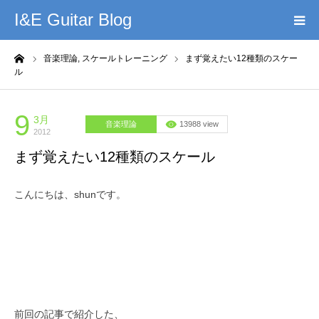
I&E Guitar Blog
ーム
音楽理論,
スケールトレーニング
まず覚えたい12種類のスケー
HOME
ル
プロフィール
9
3月
音楽理論
13988 view
2012
このブログの理念
まず覚えたい12種類のスケール
無料教材DL
こんにちは、shunです。
YouTube
記事まとめ
お問い合わせ
前回の記事で紹介した、