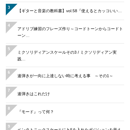
3
【ギターと音楽の教科書】vol.58『使えるとカッコいい…
4
アドリブ練習のフレーズ作り～コードトーンからコードト
ーン…
5
ミクソリディアンスケールその3 / ミクソリディアン実
践…
6
速弾きが一向に上達しない時に考える事 ～その1～
7
速弾きはこれだけ
8
『モード』って何？
9
ペンタトニックスケールに♭5を入れたポジションを覚え