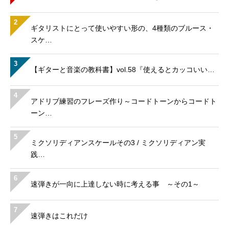
2
ギタリストにとって使いやすい形の、4種類のブルース・
スケ…
3
【ギターと音楽の教科書】vol.58『使えるとカッコいい…
4
アドリブ練習のフレーズ作り～コードトーンからコードト
ーン…
5
ミクソリディアンスケールその3 / ミクソリディアン実
践…
6
速弾きが一向に上達しない時に考える事 ～その1～
7
速弾きはこれだけ