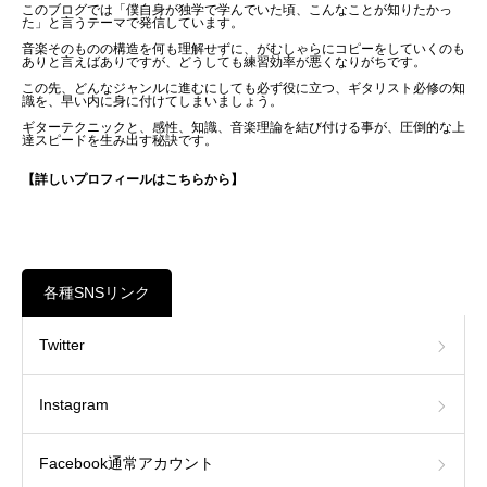
このブログでは「僕自身が独学で学んでいた頃、こんなことが知りたかっ
た」と言うテーマで発信しています。
音楽そのものの構造を何も理解せずに、がむしゃらにコピーをしていくのも
ありと言えばありですが、どうしても練習効率が悪くなりがちです。
この先、どんなジャンルに進むにしても必ず役に立つ、ギタリスト必修の知
識を、早い内に身に付けてしまいましょう。
ギターテクニックと、感性、知識、音楽理論を結び付ける事が、圧倒的な上
達スピードを生み出す秘訣です。
【詳しいプロフィールはこちらから】
各種SNSリンク
Twitter
Instagram
Facebook通常アカウント