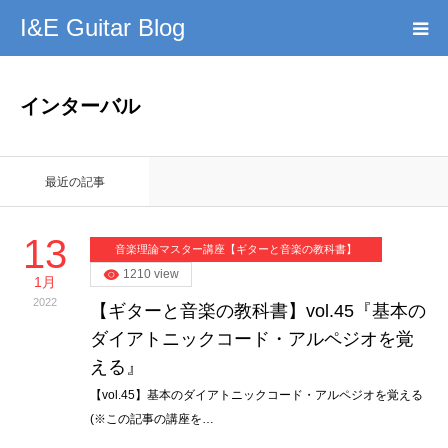
I&E Guitar Blog
HOME
インターバル
プロフィール
最近の記事
このブログの理念
13
音楽理論マスター講座【ギターと音楽の教科書】
無料教材DL
1210 view
1月
2022
【ギターと音楽の教科書】vol.45『基本の
YouTube
ダイアトニックコード・アルペジオを覚
える』
記事まとめ
【vol.45】基本のダイアトニックコード・アルペジオを覚える
(※この記事の講座を…
お問い合わせ