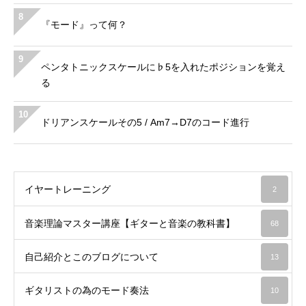
8
『モード』って何？
9
ペンタトニックスケールに♭5を入れたポジションを覚え
る
10
ドリアンスケールその5 / Am7→D7のコード進行
イヤートレーニング
2
音楽理論マスター講座【ギターと音楽の教科書】
68
自己紹介とこのブログについて
13
ギタリストの為のモード奏法
10