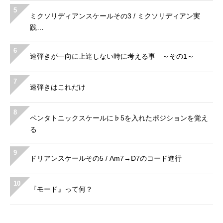
5
ミクソリディアンスケールその3 / ミクソリディアン実
践…
6
速弾きが一向に上達しない時に考える事 ～その1～
7
速弾きはこれだけ
8
ペンタトニックスケールに♭5を入れたポジションを覚え
る
9
ドリアンスケールその5 / Am7→D7のコード進行
10
『モード』って何？