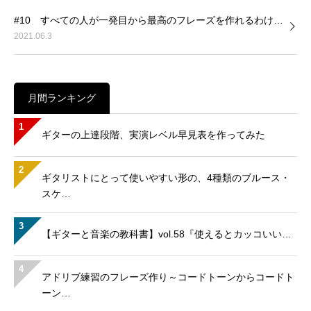
#10 すべての人が一発目から最高のフレーズを作れるわけ…
2021.06.3
月間ランキング
1
ギターの上達段階、実演レベル早見表を作ってみた
2
ギタリストにとって使いやすい形の、4種類のブルース・
スケ…
3
【ギターと音楽の教科書】vol.58『使えるとカッコいい…
4
アドリブ練習のフレーズ作り～コードトーンからコードト
ーン…