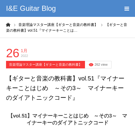
I&E Guitar Blog
ーム
音楽理論マスター講座【ギターと音楽の教科書】
【ギターと音
HOME
楽の教科書】vol.51『マイナーキーことは…
プロフィール
26
1月
2022
このブログの理念
音楽理論マスター講座【ギターと音楽の教科書】
262 view
無料教材DL
【ギターと音楽の教科書】vol.51『マイナー
キーことはじめ ～その3～ マイナーキー
YouTube
のダイアトニックコード』
記事まとめ
【vol.51】マイナーキーことはじめ ～その3～ マ
イナーキーのダイアトニックコード
お問い合わせ