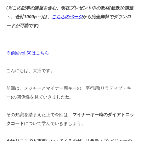
(
※この記事の講座を含む、現在プレゼント中の教材(総数10講座
～、合計1000p～)は、
こちらのページ
から完全無料でダウンロ
ードが可能です)
※前回vol.50はこちら
こんにちは、大沼です。
前回は、メジャーとマイナー両キーの、平行調(リラティブ・キ
ー)の関係性を見ていきましたね。
その知識を踏まえた上で今回は、
マイナーキー時のダイアトニッ
クコード
について学んでいきましょう。
やはりここでも重要になってくるのが、リラティブ･メジャーの