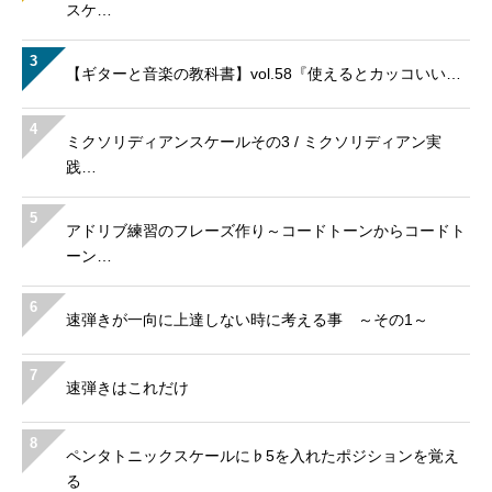
スケ…
3
【ギターと音楽の教科書】vol.58『使えるとカッコいい…
4
ミクソリディアンスケールその3 / ミクソリディアン実
践…
5
アドリブ練習のフレーズ作り～コードトーンからコードト
ーン…
6
速弾きが一向に上達しない時に考える事 ～その1～
7
速弾きはこれだけ
8
ペンタトニックスケールに♭5を入れたポジションを覚え
る