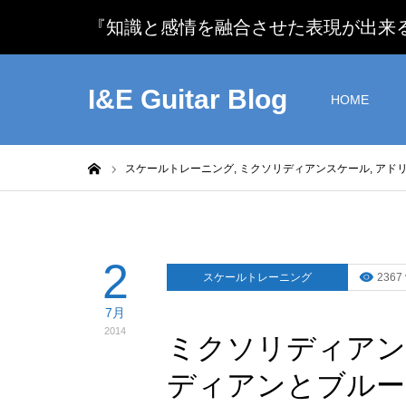
『知識と感情を融合させた表現が出来るギタリスト』
I&E Guitar Blog
HOME
ホーム
スケールトレーニング,
ミクソリディアンスケール,
アド
2
スケールトレーニング
2367 
7月
2014
ミクソリディアン
ディアンとブルー