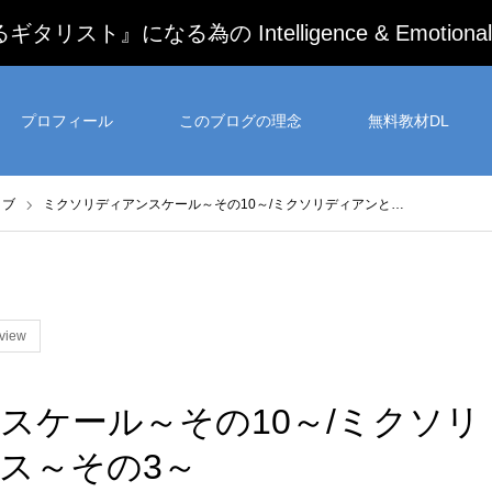
になる為の Intelligence & Emotional G
プロフィール
このブログの理念
無料教材DL
リブ
ミクソリディアンスケール～その10～/ミクソリディアンと…
view
スケール～その10～/ミクソリ
ス～その3～