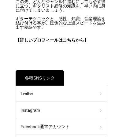
この先、どんなジャンルに進むにしても必ず役
に立つ、ギタリスト必修の知識を、早い内に身
に付けてしまいましょう。
ギターテクニックと、感性、知識、音楽理論を
結び付ける事が、圧倒的な上達スピードを生み
出す秘訣です。
【詳しいプロフィールはこちらから】
各種SNSリンク
Twitter
Instagram
Facebook通常アカウント