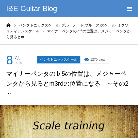
I&E Guitar Blog
ーム
ペンタトニックスケール,
ブルーノート(ブルース)スケール,
ミクソ
HOME
リディアンスケール
マイナーペンタの♭5の位置は、メジャーペンタか
ら見るとm…
プロフィール
8
7月
ペンタトニックスケール
1270 view
このブログの理念
2015
マイナーペンタの♭5の位置は、メジャーペ
無料教材DL
ンタから見るとm3rdの位置になる ～その2
～
YouTube
記事まとめ
お問い合わせ