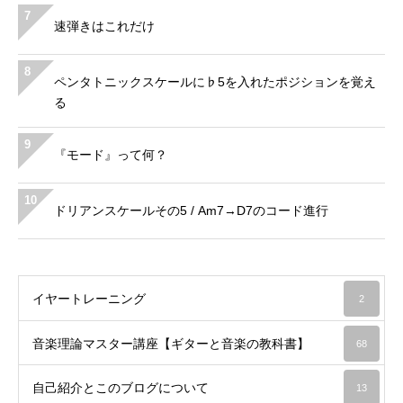
7
速弾きはこれだけ
8
ペンタトニックスケールに♭5を入れたポジションを覚え
る
9
『モード』って何？
10
ドリアンスケールその5 / Am7→D7のコード進行
イヤートレーニング
2
音楽理論マスター講座【ギターと音楽の教科書】
68
自己紹介とこのブログについて
13