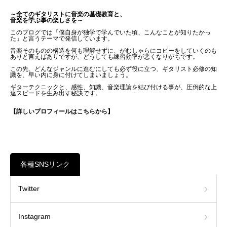
～全てのギタリストに音楽の基礎教育と、
音楽を学ぶ事の楽しさを～
このブログでは「僕自身が独学で学んでいた頃、こんなことが知りたかっ
た」と言うテーマで発信しています。
音楽そのものの構造を何も理解せずに、がむしゃらにコピーをしていくのも
ありと言えばありですが、どうしても練習効率が悪くなりがちです。
この先、どんなジャンルに進むにしても必ず役に立つ、ギタリスト必修の知
識を、早い内に身に付けてしまいましょう。
ギターテクニックと、感性、知識、音楽理論を結び付ける事が、圧倒的な上
達スピードを生み出す秘訣です。
【詳しいプロフィールはこちらから】
各種SNSリンク
Twitter
Instagram