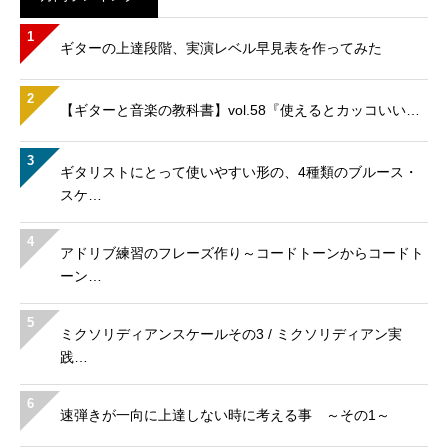
1
ギターの上達段階、実演レベル早見表を作ってみた
2
【ギターと音楽の教科書】vol.58『使えるとカッコいい…
3
ギタリストにとって使いやすい形の、4種類のブルース・
スケ…
4
アドリブ練習のフレーズ作り～コードトーンからコードト
ーン…
5
ミクソリディアンスケールその3 / ミクソリディアン実
践…
6
速弾きが一向に上達しない時に考える事 ～その1～