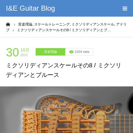
I&E Guitar Blog
ーム
音楽理論,
スケールトレーニング,
ミクソリディアンスケール,
アドリ
HOME
ブ
ミクソリディアンスケールその8 / ミクソリディアンとブ…
プロフィール
30
10月
音楽理論
2154 view
2012
このブログの理念
ミクソリディアンスケールその8 / ミクソリ
ディアンとブルース
無料教材DL
YouTube
記事まとめ
お問い合わせ