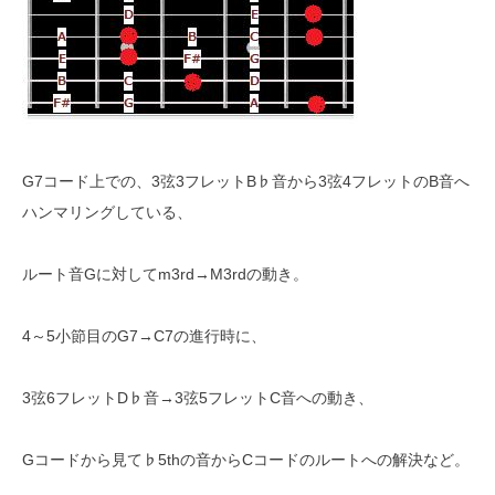
G7コード上での、3弦3フレットB♭音から3弦4フレットのB音へ
ハンマリングしている、
ルート音Gに対してm3rd→M3rdの動き。
4～5小節目のG7→C7の進行時に、
3弦6フレットD♭音→3弦5フレットC音への動き、
Gコードから見て♭5thの音からCコードのルートへの解決など。