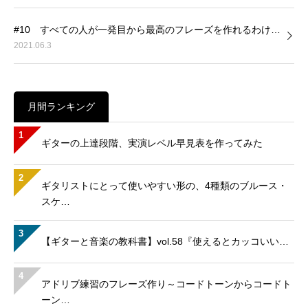
#10 すべての人が一発目から最高のフレーズを作れるわけ…
2021.06.3
月間ランキング
1
ギターの上達段階、実演レベル早見表を作ってみた
2
ギタリストにとって使いやすい形の、4種類のブルース・
スケ…
3
【ギターと音楽の教科書】vol.58『使えるとカッコいい…
4
アドリブ練習のフレーズ作り～コードトーンからコードト
ーン…