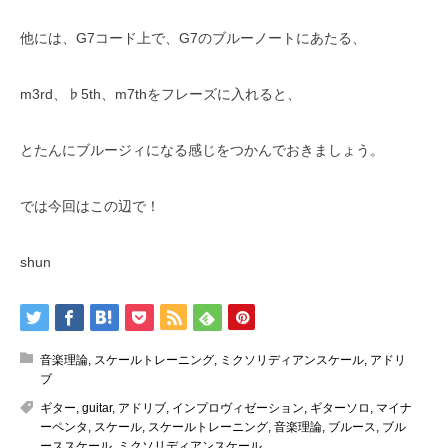
他には、G7コード上で、G7のブルーノートにあたる、
m3rd、♭5th、m7thをフレーズに入れると、
とたんにブルージィになる感じをつかんでおきましょう。
では今回はこの辺で！
shun
音楽理論
,
スケールトレーニング
,
ミクソリディアンスケール
,
アドリ
ブ
ギター
,
guitar
,
アドリブ
,
インプロヴィゼーション
,
ギターソロ
,
マイナ
ーペンタ
,
スケール
,
スケールトレーニング
,
音楽理論
,
ブルース
,
ブル
ーススケール
,
ミクソリディアンスケール