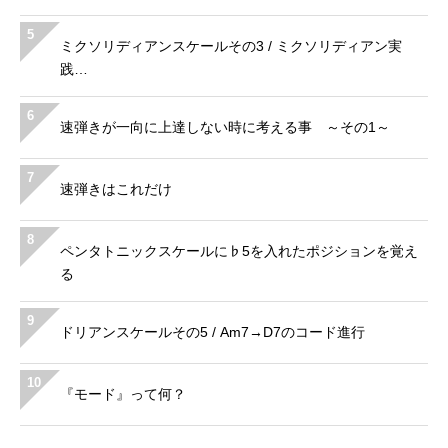
5
ミクソリディアンスケールその3 / ミクソリディアン実
践…
6
速弾きが一向に上達しない時に考える事 ～その1～
7
速弾きはこれだけ
8
ペンタトニックスケールに♭5を入れたポジションを覚え
る
9
ドリアンスケールその5 / Am7→D7のコード進行
10
『モード』って何？