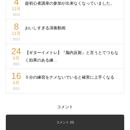
4
超初心者講座の参加が出来なくなっていました。
12月
2013
8
おいしすぎる演奏動画
11月
2013
24
【ギターイメトレ】『脳内反芻』と言うとてつもな
6月
く効果のある練…
2021
16
５分の練習をナメないでいると確実に上手くなる
6月
2021
コメント
コメント (0)