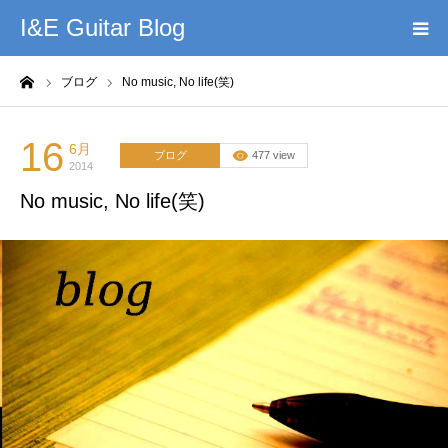
I&E Guitar Blog
ーム
ブログ
No music, No life(笑)
HOME
プロフィール
16
6月
ブログ
477 view
2014
No music, No life(笑)
このブログの理念
無料教材DL
YouTube
記事まとめ
お問い合わせ