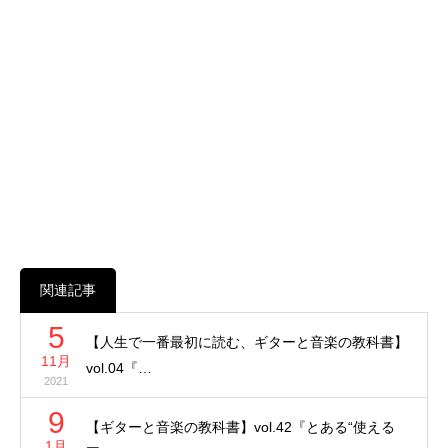
関連記事
5
【人生で一番最初に読む、ギターと音楽の教科書】
11月
vol.04『…
2021
9
【ギターと音楽の教科書】vol.42『とある“使える
1月