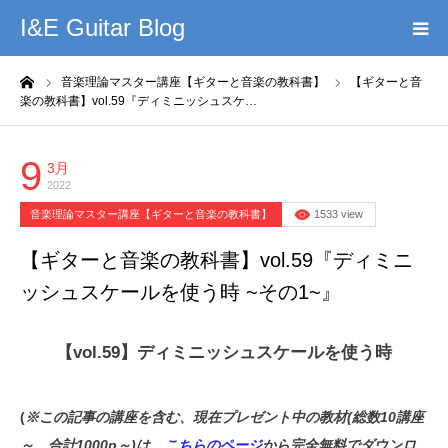
I&E Guitar Blog
ーム
音楽理論マスター講座【ギターと音楽の教科書】
【ギターと音
HOME
楽の教科書】vol.59『ディミニッシュスケ…
プロフィール
9
3月
2022
このブログの理念
音楽理論マスター講座【ギターと音楽の教科書】
1533 view
無料教材DL
【ギターと音楽の教科書】vol.59『ディミニ
ッシュスケールを使う時 ~その1~』
YouTube
【vol.59】ディミニッシュスケールを使う時
記事まとめ
(
※この記事の講座を含む、現在プレゼント中の教材(総数10講座
お問い合わせ
～、合計1000p～)は、
こちらのページ
から完全無料でダウンロ